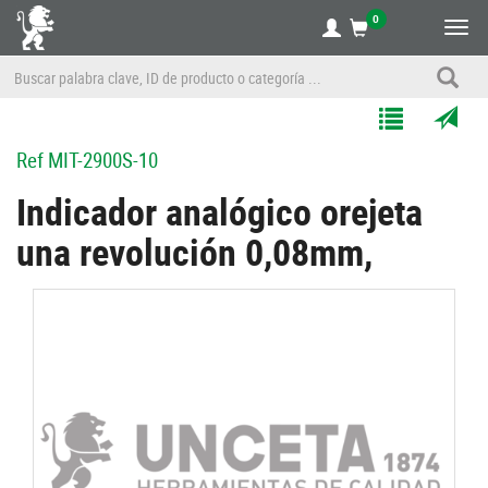
0
Alte
nave
Agregar
Enviar
Ref
MIT-2900S-10
a
por
Mis
correo
Indicador analógico orejeta
Listas
a
una revolución 0,08mm,
un
amigo