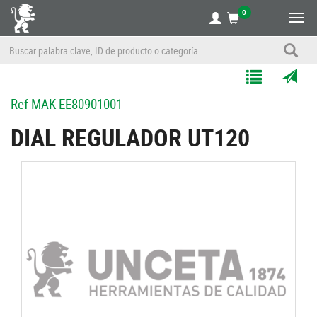
0
Alte
nave
Agregar
Enviar
Ref
MAK-EE80901001
a
por
Mis
correo
DIAL REGULADOR UT120
Listas
a
un
amigo