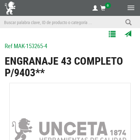
0
Alte
nave
Agregar
Enviar
Ref
MAK-153265-4
a
por
Mis
correo
ENGRANAJE 43 COMPLETO
Listas
a
P/9403**
un
amigo