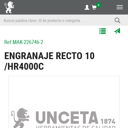
0
Alte
nave
Agregar
Enviar
Ref
MAK-226746-2
a
por
Mis
correo
ENGRANAJE RECTO 10
Listas
a
/HR4000C
un
amigo