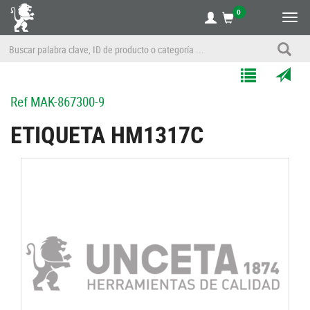
0
Alte
nave
Agregar
Enviar
Ref
MAK-867300-9
a
por
Mis
correo
ETIQUETA HM1317C
Listas
a
un
amigo