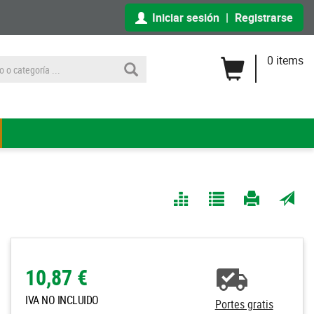
Iniciar sesión
|
Registrarse
0 items
Comparar
Agregar
Imprimir
Enviar
a Mis
página
por
Listas
correo
a un
10,87 €
amigo
IVA NO INCLUIDO
Portes gratis