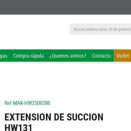
rgas
Compra rápida
¿Quienes somos?
Contacto
Outlet
Ref
MAK-HW2500280
EXTENSION DE SUCCION
HW131