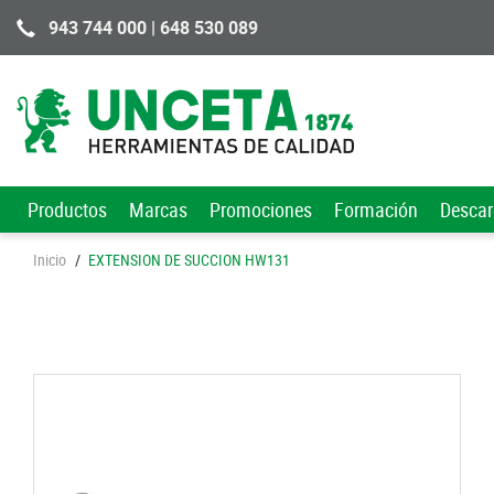
943 744 000 | 648 530 089
Productos
Marcas
Promociones
Formación
Desca
Inicio
/
EXTENSION DE SUCCION HW131