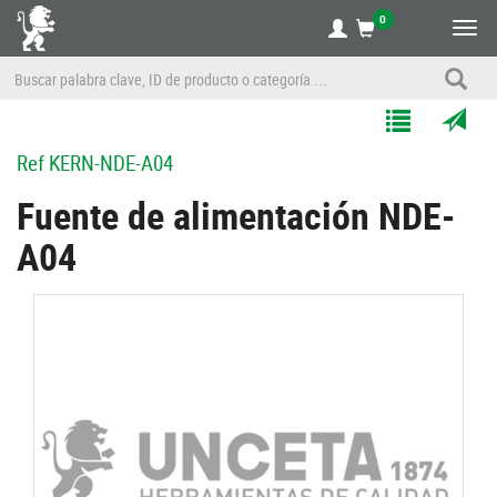
0
Alte
nave
Agregar
Enviar
Ref
KERN-NDE-A04
a
por
Mis
correo
Fuente de alimentación NDE-
Listas
a
A04
un
amigo