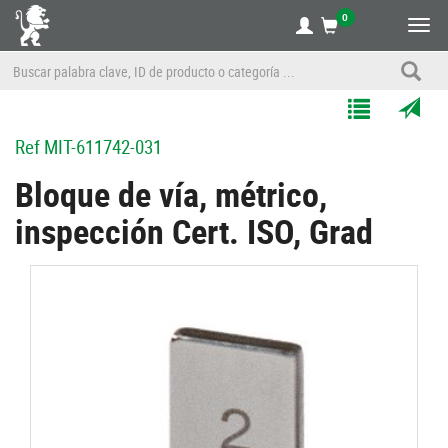
0
Alte
nave
Agregar
Enviar
Ref
MIT-611742-031
a
por
Mis
correo
Bloque de vía, métrico,
Listas
a
inspección Cert. ISO, Grad
un
amigo