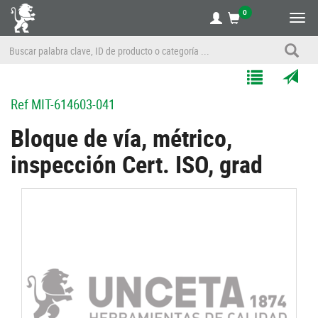
0
Alte
nave
Agregar
Enviar
Ref
MIT-614603-041
a
por
Mis
correo
Bloque de vía, métrico,
Listas
a
inspección Cert. ISO, grad
un
amigo