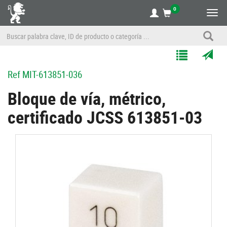
0
Alte
nave
Agregar
Enviar
Ref
MIT-613851-036
a
por
Mis
correo
Bloque de vía, métrico,
Listas
a
certificado JCSS 613851-03
un
amigo