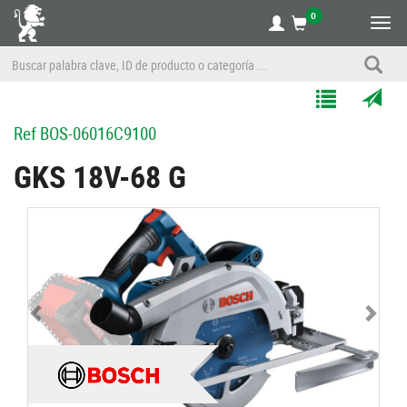
0
Alte
nave
Agregar
Enviar
Ref
BOS-06016C9100
a
por
Mis
correo
GKS 18V-68 G
Listas
a
un
amigo