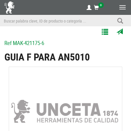
0
Alte
nave
Agregar
Enviar
Ref
MAK-421175-6
a
por
Mis
correo
GUIA F PARA AN5010
Listas
a
un
amigo