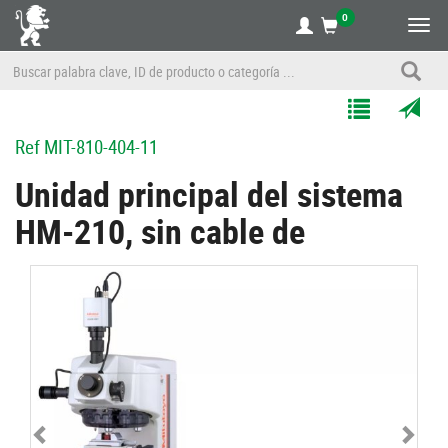
0
Alte
nave
Agregar
Enviar
Ref
MIT-810-404-11
a
por
Mis
correo
Unidad principal del sistema
Listas
a
HM-210, sin cable de
un
amigo