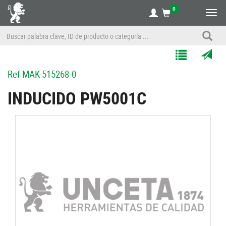
0
Alte
nave
Agregar
Enviar
Ref
MAK-515268-0
a
por
Mis
correo
INDUCIDO PW5001C
Listas
a
un
amigo