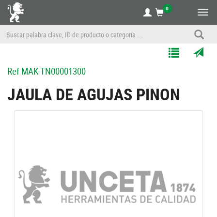
0
Alte
nave
Agregar
Enviar
Ref
MAK-TN00001300
a
por
Mis
correo
JAULA DE AGUJAS PINON
Listas
a
un
amigo