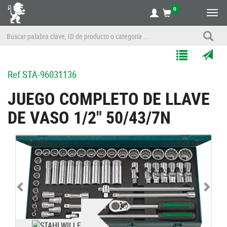
0
Alte
nave
Agregar
Enviar
Ref
STA-96031136
a
por
Mis
correo
JUEGO COMPLETO DE LLAVE
Listas
a
DE VASO 1/2" 50/43/7N
un
amigo