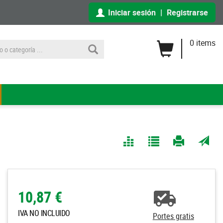
Iniciar sesión
|
Registrarse
0 items
Comparar
Agregar
Imprimir
Enviar
a Mis
página
por
Listas
correo
a un
10,87 €
amigo
IVA NO INCLUIDO
Portes gratis