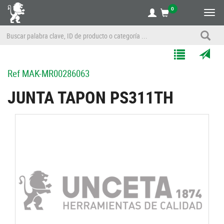
0
Alte
nave
Agregar
Enviar
Ref
MAK-MR00286063
a
por
Mis
correo
JUNTA TAPON PS311TH
Listas
a
un
amigo