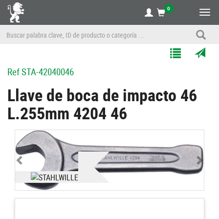
0
Alte
nave
Agregar
Enviar
Ref
STA-42040046
a
por
Mis
correo
Llave de boca de impacto 46
Listas
a
L.255mm 4204 46
un
amigo