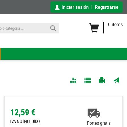
Iniciar sesión
|
Registrarse
0 items
Comparar
Agregar
Imprimir
Enviar
a Mis
página
por
Listas
correo
a un
12,59 €
amigo
IVA NO INCLUIDO
Portes gratis