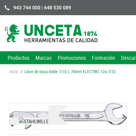
943 744 000 | 648 530 089
Productos
Marcas
Promociones
Formación
Desca
Inicio
/
Llave de boca doble 7/32 L.78mm ELECTRIC 12a 7/32