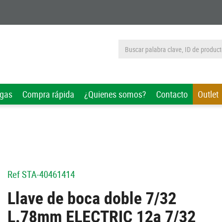
rgas
Compra rápida
¿Quienes somos?
Contacto
Outlet
Ref
STA-40461414
Llave de boca doble 7/32
L.78mm ELECTRIC 12a 7/32