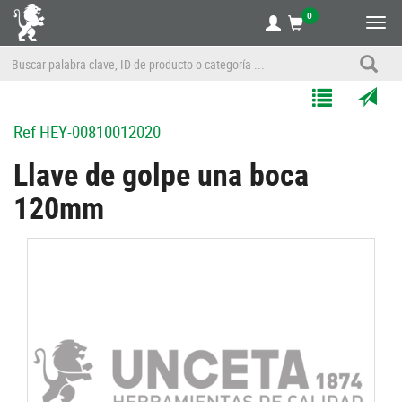
0
Alte
nave
Agregar
Enviar
Ref
HEY-00810012020
a
por
Mis
correo
Llave de golpe una boca
Listas
a
120mm
un
amigo