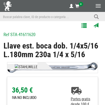
0
Alte
nave
Agregar
Enviar
Ref
STA-41611620
a
por
Mis
correo
Llave est. boca dob. 1/4x5/16
Listas
a
L.180mm 230a 1/4 x 5/16
un
amigo
36,50 €
IVA NO INCLUIDO
Portes gratis
desde 100 €