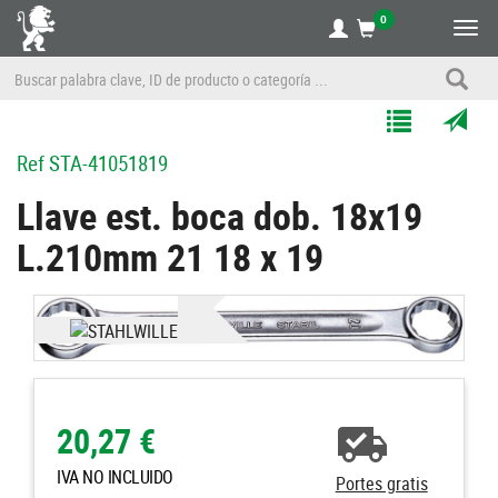
0
Alte
nave
Agregar
Enviar
Ref
STA-41051819
a
por
Mis
correo
Llave est. boca dob. 18x19
Listas
a
L.210mm 21 18 x 19
un
amigo
20,27 €
IVA NO INCLUIDO
Portes gratis