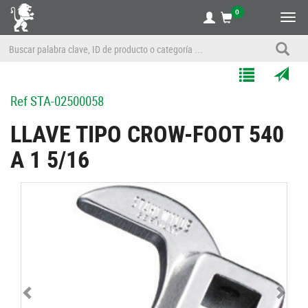
0
Alte
nave
Agregar
Enviar
Ref
STA-02500058
a
por
Mis
correo
LLAVE TIPO CROW-FOOT 540
Listas
a
A 1 5/16
un
amigo