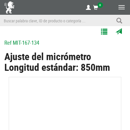
0
Alte
nave
Agregar
Enviar
Ref
MIT-167-134
a
por
Mis
correo
Ajuste del micrómetro
Listas
a
Longitud estándar: 850mm
un
amigo