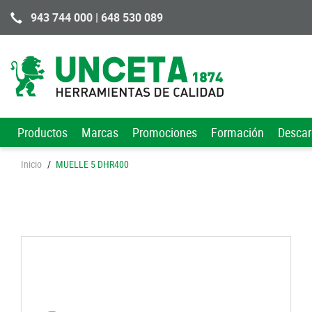
943 744 000 | 648 530 089
Productos
Marcas
Promociones
Formación
Desca
Inicio
/
MUELLE 5 DHR400