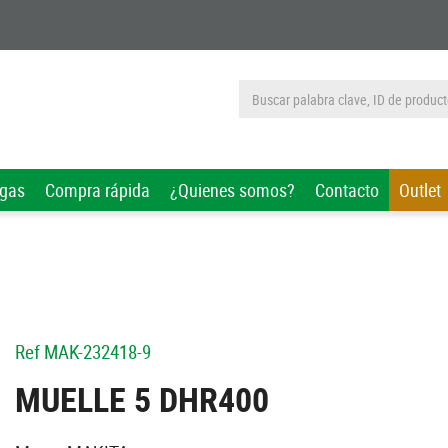
rgas
Compra rápida
¿Quienes somos?
Contacto
Outlet
Ref
MAK-232418-9
MUELLE 5 DHR400