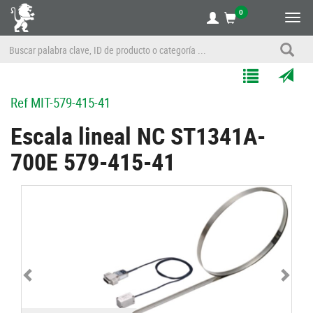
0
Alte
nave
Agregar
Enviar
Ref
MIT-579-415-41
a
por
Mis
correo
Escala lineal NC ST1341A-
Listas
a
700E 579-415-41
un
amigo