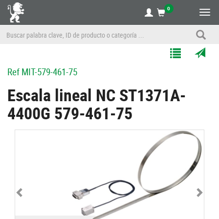
0
Alte
nave
Agregar
Enviar
Ref
MIT-579-461-75
a
por
Mis
correo
Escala lineal NC ST1371A-
Listas
a
4400G 579-461-75
un
amigo