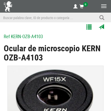
0
Alte
nave
Agregar
Enviar
Ref
KERN-OZB-A4103
a
por
Mis
correo
Ocular de microscopio KERN
Listas
a
OZB-A4103
un
amigo