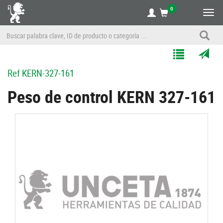
0
Alte
nave
Agregar
Enviar
Ref
KERN-327-161
a
por
Mis
correo
Peso de control KERN 327-161
Listas
a
un
amigo