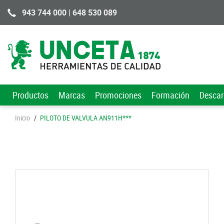
943 744 000 | 648 530 089
Productos
Marcas
Promociones
Formación
Desca
Inicio
/
PILOTO DE VALVULA AN911H***