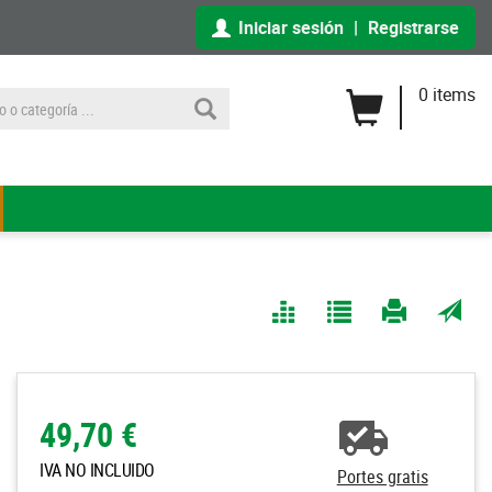
Iniciar sesión
|
Registrarse
0 items
Comparar
Agregar
Imprimir
Enviar
a Mis
página
por
Listas
correo
a un
49,70 €
amigo
IVA NO INCLUIDO
Portes gratis