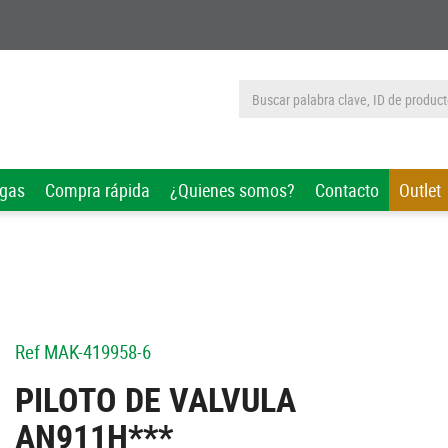
rgas
Compra rápida
¿Quienes somos?
Contacto
Outlet
Ref
MAK-419958-6
PILOTO DE VALVULA
AN911H***