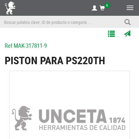
0
Alte
nave
Agregar
Enviar
Ref
MAK-317811-9
a
por
Mis
correo
PISTON PARA PS220TH
Listas
a
un
amigo