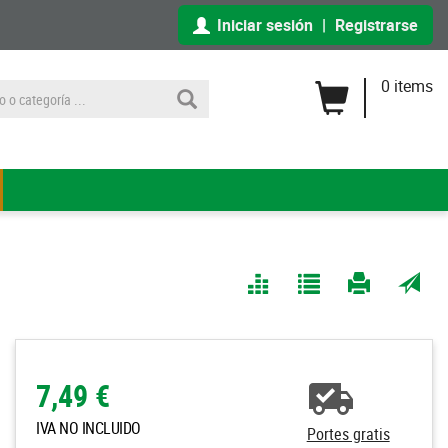
Iniciar sesión
|
Registrarse
0 items
Comparar
Agregar
Imprimir
Enviar
a Mis
página
por
Listas
correo
a un
7,49 €
amigo
IVA NO INCLUIDO
Portes gratis