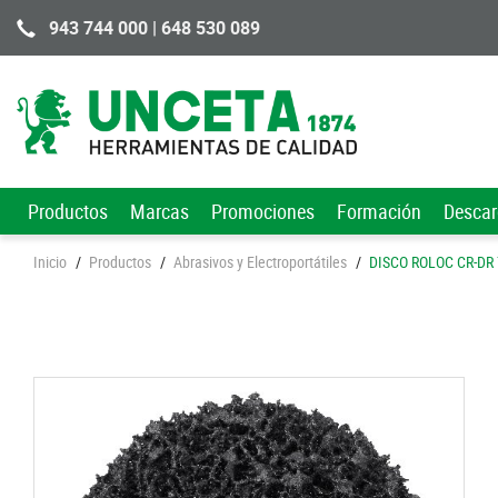
943 744 000 | 648 530 089
Productos
Marcas
Promociones
Formación
Desca
Inicio
/
Productos
/
Abrasivos y Electroportátiles
/
DISCO ROLOC CR-DR