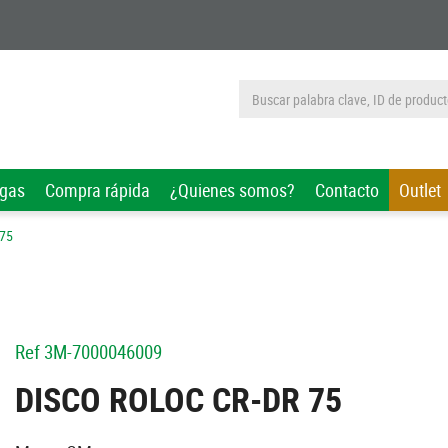
rgas
Compra rápida
¿Quienes somos?
Contacto
Outlet
 75
Ref
3M-7000046009
DISCO ROLOC CR-DR 75