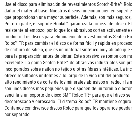
Use el disco para eliminación de revestimientos Scotch-Brite™ Rolo
dañar el material base. Nuestros discos funcionan bien en superfic
que proporcionan una mayor superficie. Además, son más seguros, y
Por otra parte, el soporte Hookit™ garantiza la firmeza del disco. 
resistente al embozo, por lo que los abrasivos cortan activamente 
producto. Los discos para eliminación de revestimientos Scotch-Bri
Roloc™ TR para cambiar el disco de forma fácil y rápida en proces
de carburo de silicio, que es un material sintético muy afilado que
para la preparación antes de pintar. Este abrasivo se rompe con m
excelente. La gama Scotch-Brite™ de abrasivos industriales son pr
incorporados sobre nailon no tejido u otras fibras sintéticas. La in
ofrece resultados uniformes a lo largo de la vida útil del producto
alto rendimiento de corte de los minerales abrasivos al reducir la
son unos discos más pequeños que disponen de un tornillo o botón
sencilla a un soporte de disco 3M™ Roloc TR* para que el disco s
desenroscado y enroscado. El sistema Roloc™ TR mantiene seguro el
Contamos con diversos discos Roloc para que los operarios puedan
por separado