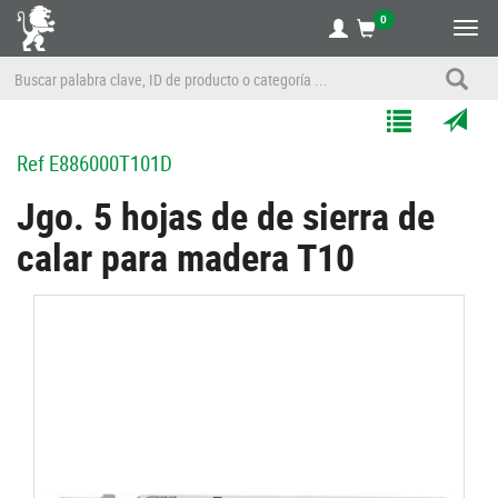
0
Alte
nave
Agregar
Enviar
Ref
E886000T101D
a
por
Mis
correo
Jgo. 5 hojas de de sierra de
Listas
a
calar para madera T10
un
amigo