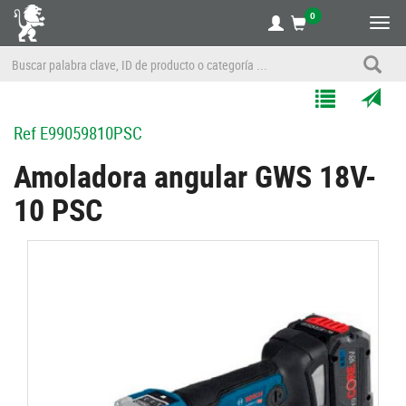
0
Alte
nave
Agregar
Enviar
Ref
E99059810PSC
a
por
Mis
correo
Amoladora angular GWS 18V-
Listas
a
10 PSC
un
amigo