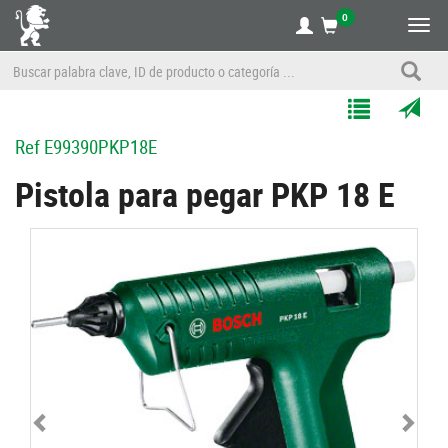
0
Alte
nave
Agregar
Enviar
Ref
E99390PKP18E
a
por
Mis
correo
Pistola para pegar PKP 18 E
Listas
a
un
amigo