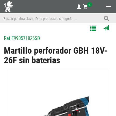
0
Alte
nave
Agregar
Enviar
Ref
E990571826SB
a
por
Mis
correo
Martillo perforador GBH 18V-
Listas
a
26F sin baterias
un
amigo