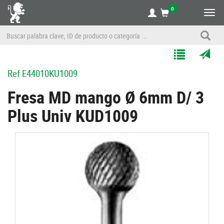
0
Alte
nave
Agregar
Enviar
Ref
E44010KU1009
a
por
Mis
correo
Fresa MD mango Ø 6mm D/ 3
Listas
a
Plus Univ KUD1009
un
amigo