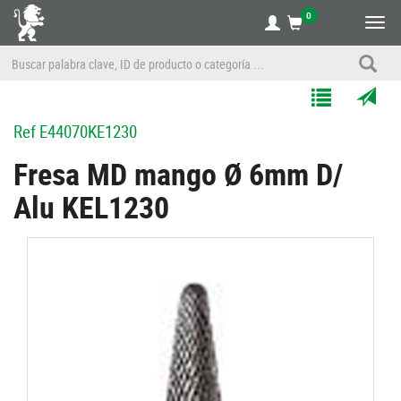
0
Alte
nave
Agregar
Enviar
Ref
E44070KE1230
a
por
Mis
correo
Fresa MD mango Ø 6mm D/
Listas
a
Alu KEL1230
un
amigo