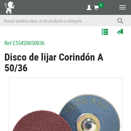
0
Alte
nave
Agregar
Enviar
Ref
E55420050036
a
por
Mis
correo
Disco de lijar Corindón A
Listas
a
50/36
un
amigo