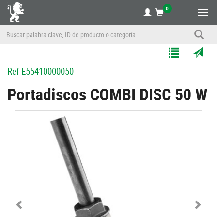
0
Alte
nave
Agregar
Enviar
Ref
E55410000050
a
por
Mis
correo
Portadiscos COMBI DISC 50 W
Listas
a
un
amigo