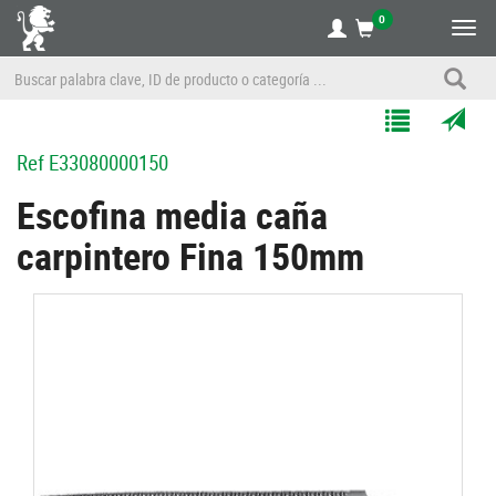
0
Alte
nave
Agregar
Enviar
Ref
E33080000150
a
por
Mis
correo
Escofina media caña
Listas
a
carpintero Fina 150mm
un
amigo