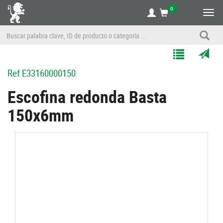
0
Alte
nave
Agregar
Enviar
Ref
E33160000150
a
por
Mis
correo
Escofina redonda Basta
Listas
a
150x6mm
un
amigo