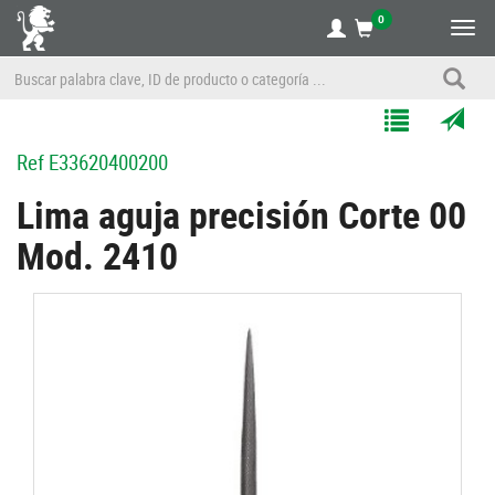
0
Alte
nave
Agregar
Enviar
Ref
E33620400200
a
por
Mis
correo
Lima aguja precisión Corte 00
Listas
a
Mod. 2410
un
amigo