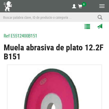
0
Alte
nave
Agregar
Enviar
Ref
E5512400B151
a
por
Mis
correo
Muela abrasiva de plato 12.2F
Listas
a
B151
un
amigo