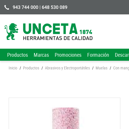
943 744 000 | 648 530 089
Productos
Marcas
Promociones
Formación
Desca
Inicio
/
Productos
/
Abrasivos y Electroportátiles
/
Muelas
/
Con man