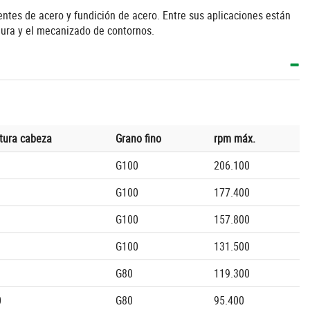
es de acero y fundición de acero. Entre sus aplicaciones están
dura y el mecanizado de contornos.
tura cabeza
Grano fino
rpm máx.
G100
206.100
G100
177.400
G100
157.800
G100
131.500
G80
119.300
0
G80
95.400