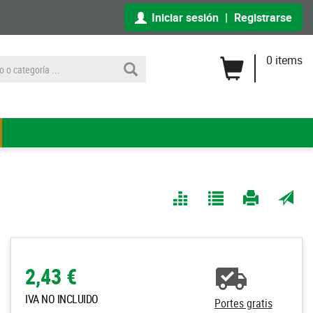
Iniciar sesión
|
Registrarse
0 items
Comparar
Agregar
Imprimir
Enviar
a Mis
página
por
Listas
correo
a un
2,43 €
amigo
IVA NO INCLUIDO
Portes gratis