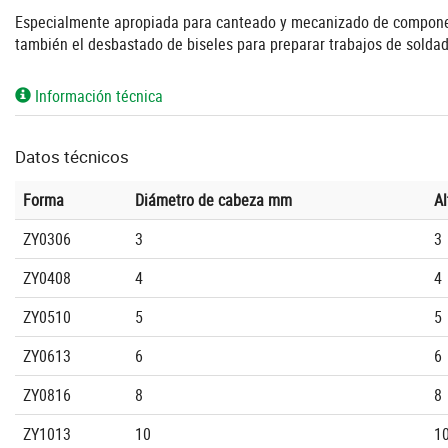
Especialmente apropiada para canteado y mecanizado de component
también el desbastado de biseles para preparar trabajos de solda
Información técnica
Datos técnicos
Forma
Diámetro de cabeza mm
Al
ZY0306
3
3
ZY0408
4
4
ZY0510
5
5
ZY0613
6
6
ZY0816
8
8
ZY1013
10
1