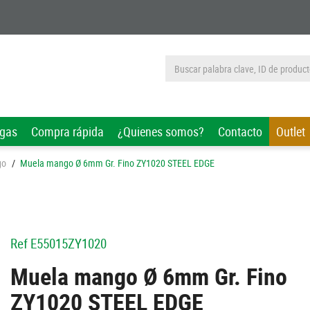
rgas
Compra rápida
¿Quienes somos?
Contacto
Outlet
go
/
Muela mango Ø 6mm Gr. Fino ZY1020 STEEL EDGE
Ref
E55015ZY1020
Muela mango Ø 6mm Gr. Fino
ZY1020 STEEL EDGE