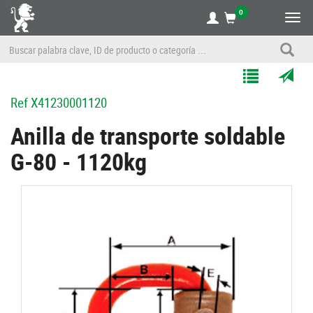
0
Alte
nave
Agregar
Enviar
Ref
X41230001120
a
por
Mis
correo
Anilla de transporte soldable
Listas
a
G-80 - 1120kg
un
amigo