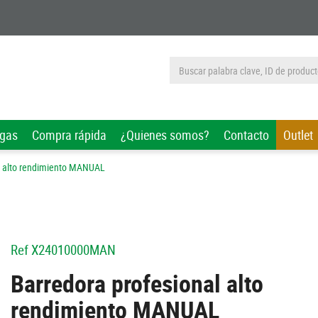
rgas
Compra rápida
¿Quienes somos?
Contacto
Outlet
l alto rendimiento MANUAL
Ref
X24010000MAN
Barredora profesional alto
rendimiento MANUAL