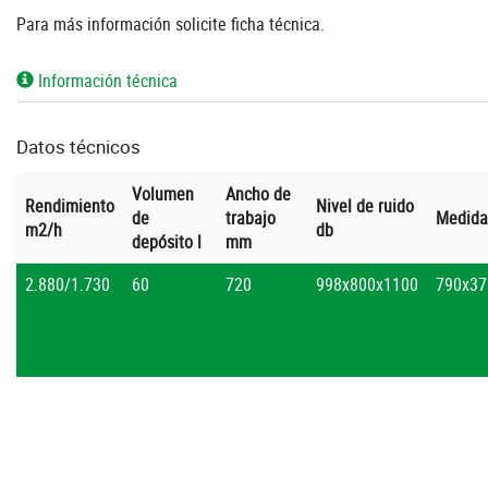
Para más información solicite ficha técnica.
Información técnica
Datos técnicos
Volumen
Ancho de
Rendimiento
Nivel de ruido
de
trabajo
Medid
m2/h
db
depósito l
mm
2.880/1.730
60
720
998x800x1100
790x37