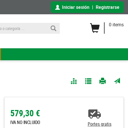
Iniciar sesión
|
Registrarse
0 items
Comparar
Agregar
Imprimir
Enviar
a Mis
página
por
Listas
correo
a un
579,30 €
amigo
IVA NO INCLUIDO
Portes gratis