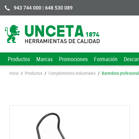
943 744 000 | 648 530 089
Productos
Marcas
Promociones
Formación
Desca
Inicio
/
Productos
/
Complementos industriales
/
Barredora profesiona