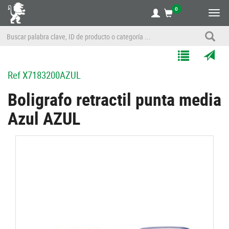
0
Alte
nave
Agregar
Enviar
Ref
X7183200AZUL
a
por
Mis
correo
Boligrafo retractil punta media
Listas
a
Azul AZUL
un
amigo