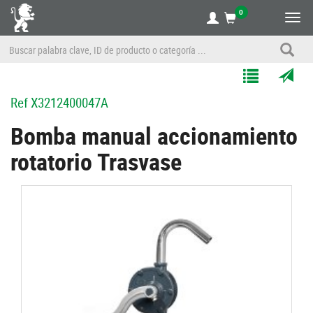
0
Alte
nave
Agregar
Enviar
Ref
X3212400047A
a
por
Mis
correo
Bomba manual accionamiento
Listas
a
rotatorio Trasvase
un
amigo